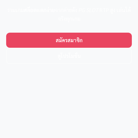
รวมเกม
สล็อตแตกง่าย
จากค่ายดัง
PG SLOT
RTP สูง เล่นได้
จริงทุกเกม
สมัครสมาชิก
ดูโปรโมชั่น